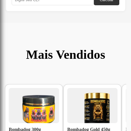
Mais Vendidos
Bombadog 300g
Bombadog Gold 450g
Ru