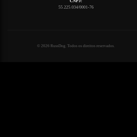
CNPJ:
55.225.034/0001-76
©
2026
RussDog. Todos os direitos reservados.