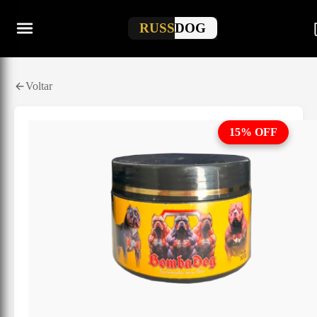
RUSS
DOG
Voltar
15
% OFF